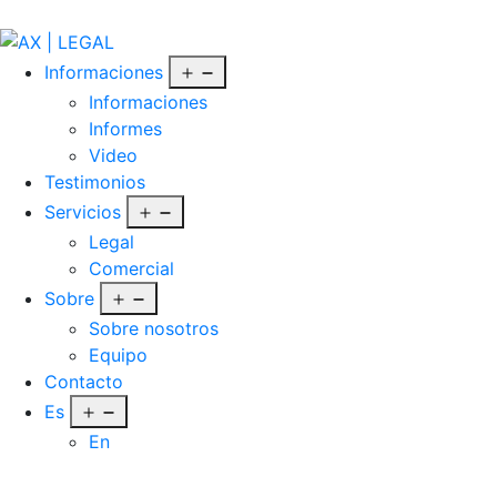
Saltar
AX
al
contenido
Abrir
Informaciones
|
el
Informaciones
menú
Informes
LEGAL
Video
Testimonios
Abrir
Servicios
el
Legal
menú
Comercial
Abrir
Sobre
el
Sobre nosotros
menú
Equipo
Contacto
Abrir
Es
el
En
menú